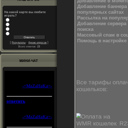
Добавление в монит
Добавление баннера
популярных сайтах
На какой карте вы любите
играть?
Рассылка на популя
Добавление сервера
поиска
Массовый спам в соц
Помощь в настройке
[
·
]
Результаты
Архив опросов
Всего ответов:
15
МИНИ-ЧАТ
Все тарифы опла
кошельков:
R2