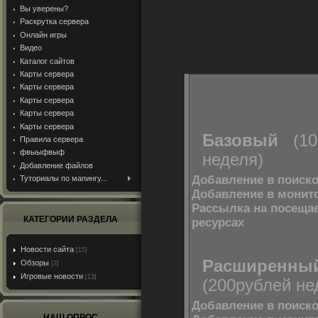
Вы уверены?
Раскрутка сервера
Онлайн игры
Видео
Каталог сайтов
Карты сервера
Карты сервера
Карты сервера
Карты сервера
Карты сервера
Базовый
(100
Правила сервера
фвыыфвыф
неделя)
Добавление файлов
Добавление в поиск
Туториалы по мапингу...
Добавление в монит
Рассылка на посещ
КАТЕГОРИИ РАЗДЕЛА
ресурсах
Новости сайта
[15]
Расширенны
Обзоры
[2]
Игровые новости
[13]
(200рублей не
Добавление в поиск
НАШ ОПРОС