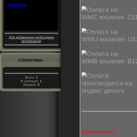
Z11
Для добавления необходима
U1
авторизация
B1
СТАТИСТИКА
Всего:
1
В спектрах:
1
Игроков:
0
Примечания*