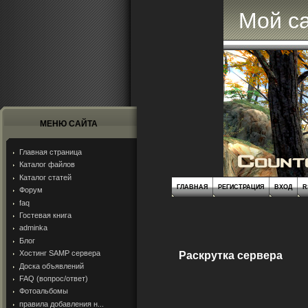
Мой с
МЕНЮ САЙТА
Главная страница
Каталог файлов
Каталог статей
ГЛАВНАЯ
РЕГИСТРАЦИЯ
ВХОД
R
Форум
faq
Гостевая книга
adminka
Блог
Хостинг SAMP сервера
Раскрутка сервера
Доска объявлений
FAQ (вопрос/ответ)
Фотоальбомы
правила добавления н...