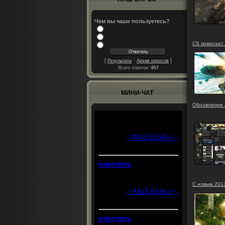
Чем вы чаше пользуетесь?
CS помогает 
[
·
]
Результаты
Архив опросов
Всего ответов:
857
МИНИ-ЧАТ
Обновление 
С новым 2013