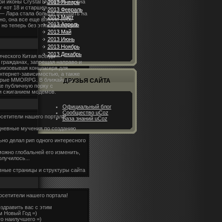
ой иконы Crystal Dynamics, — она
2013 Январь
г «от 18 и старше».
2013 Февраль
— Лара стала больше походить на
2013 Март
но, она все еще вполне себе
2013 Апрель
но теперь без этих пропорций
2013 Май
2013 Июнь
2013 Ноябрь
2013 Декабрь
ческого Китая всегда
 гражданах, запрещая направо и
анизовывая концлагеря для
нтернет-зависимостью, а также
торые MMORPG. В ближайшее
ДРУЗЬЯ САЙТА
е публичную порку с
и сжиганием модемов.
Официальный блог
Сообщество uCoz
сетители нашего портала!
База знаний uCoz
 дневные мучения по созданию
ьно делал рип одного интересного
можно глобальней его изменить,
олучилось...
вные страницы и структуры сайта
осетители нашего портала!
здравить вас с этим
 Новый Год =)
о наилучшего =)