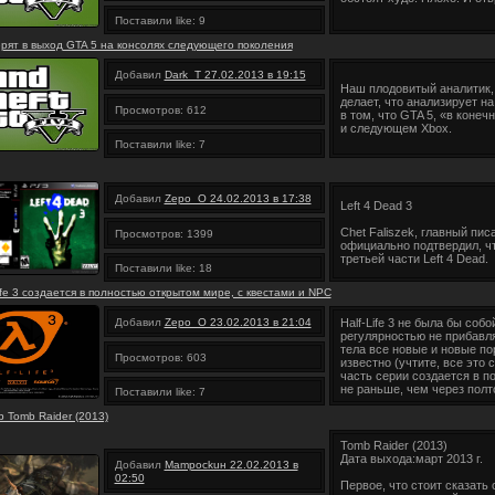
Поставили like: 9
рят в выход GTA 5 на консолях следующего поколения
Добавил
Dark_T 27.02.2013 в 19:15
Наш плодовитый аналитик, 
делает, что анализирует н
Просмотров: 612
в том, что GTA 5, «в конечн
и следующем Xbox.
Поставили like: 7
Добавил
Zepo_O 24.02.2013 в 17:38
Left 4 Dead 3
Chet Faliszek, главный пис
Просмотров: 1399
официально подтвердил, чт
третьей части Left 4 Dead.
Поставили like: 18
Life 3 создается в полностью открытом мире, с квестами и NPC
Добавил
Zepo_O 23.02.2013 в 21:04
Half-Life 3 не была бы собо
регулярностью не прибавл
тела все новые и новые пор
Просмотров: 603
известно (учтите, все это 
часть серии создается в п
не раньше, чем через полт
Поставили like: 7
р Tomb Raider (2013)
Tomb Raider (2013)
Дата выхода:март 2013 г.
Добавил
Mampockuн 22.02.2013 в
02:50
Первое, что стоит сказать 