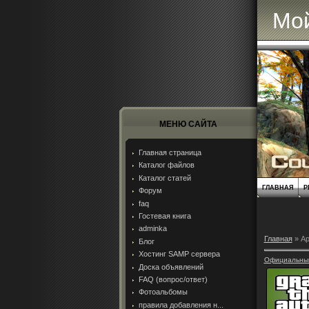
Мой
МЕНЮ САЙТА
Главная страница
Каталог файлов
Каталог статей
ГЛАВНАЯ
Р
Форум
faq
Гостевая книга
adminka
Главная
»
Ар
Блог
Хостинг SAMP сервера
Официальный 
Доска объявлений
FAQ (вопрос/ответ)
Фотоальбомы
правила добавления н...