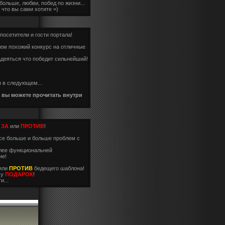
больше, любви, побед по жизни...
 что вы сами хотите =)
осетители и гости портала!
аем похожий конкурс на отличные
адеяться что победит сильнейший!
 в следующем...
 вы можете прочитать внутри
ь
ЗА
или
ПРОТИВ
!
все больше и больше проблем с
олее функциональней
ие!
или
ПРОТИВ
бедещего шаблона!
му
ПОДАРОК
!
и...