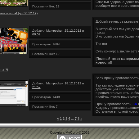
Счастья здоровья денег по
вообщем всего всего всего
Поставили like: 13
ыш призов! (до 30.12.12)
Добрый вечер, уважаемые п
В который раз мы уже дел
Добавил
Mampockuн 25.12.2012 в
призы
00:52
В который раз мы будем н
Так вот...
Просмотров: 1604
Суть конкурса заключается
Поставили like: 10
[
Полный текст материала
новости!
]
на ?!
Всех прошу проголосоват
Добавил
Mampockuн 18.12.2012 в
Так как последнее время 
21:57
действующим шаблоном
я решил его сменить на б
и сейчас нужно ваше мнен
Просмотров: 1439
Прошу проголосовать,
ЗА
Поставили like: 7
Каждому проголосовавше
Остальное в полной новост
«
1
2
3
4
...
7
8
»
Copyright MyCorp © 2026