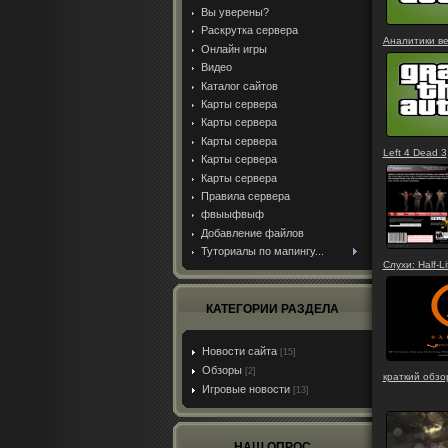
Вы уверены?
Раскрутка сервера
Аналитики ве
Онлайн игры
Видео
Каталог сайтов
Карты сервера
Карты сервера
Карты сервера
Left 4 Dead 3
Карты сервера
Карты сервера
Правила сервера
фвыыфвыф
Добавление файлов
Туториалы по мапингу...
Слухи: Half-
КАТЕГОРИИ РАЗДЕЛА
Новости сайта
[15]
Обзоры
[2]
краткий обзо
Игровые новости
[13]
НАШ ОПРОС