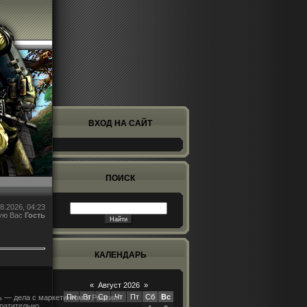
ВХОД НА САЙТ
ПОИСК
8.2026, 04:23
ую Вас
Гость
КАЛЕНДАРЬ
«
Август 2026
»
Пн
Вт
Ср
Чт
Пт
Сб
Вс
ь — дела с маркетингом в России
вратительно.