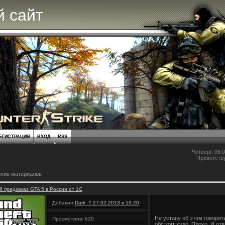
 сайт
ЕГИСТРАЦИЯ
ВХОД
RSS
Четверг, 06.0
Приветств
хив материалов
предзаказ GTA 5 в России от 1С
Добавил
Dark_T 27.02.2013 в 19:20
Не устану об этом говорит
Просмотров: 629
обстоят худо. Плохо. И от