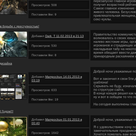
перезапуске главной игров
получит возрастной рейтин
Просмотров: 508
Самое главное изменение 
живого человека. Безуслов
Поставили like: 9
привлекательная женщина, 
секс-куклы.
в борьбе с преступностью!
Правительство коммунисти
Добавил
Dark_T 11.02.2013 в 21:13
волновалось о своих юных
налево жестокие игры, орг
игроманов и страдающих и
Просмотров: 530
накладывая табу на неко
время обещают ввести даж
Поставили like: 8
принародным раскаянием 
дизайна
Доброй ночи уважаемые по
Добавил
Mampockuн 14.01.2013 в
Вот и закончил я свои 5ти
03:19
шаблона!
Скрывать не буду, изначал
по структуре сайта,
Просмотров: 633
В конце концов решил как 
ну и вот в ообщем то что п
Поставили like: 19
На сегодня выполнены гла
 Годом!!!
Добавил
Mampockuн 01.01.2013 в
Доброй ночи, уважаемые п
00:40
Я с удовольствием хочу по
замечательным праздником
Просмотров: 1642
Хочется пожелать вам всег