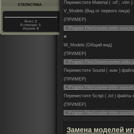
Переместите Material ( .vtf ; .vtm
СТАТИСТИКА
V_Models (Вид от первого лица)
(
ПРИМЕР
)
Всего:
1
В спектрах:
1
C:\Program Files\counter-strike source
Игроков:
0
и
W_Models (Общий вид)
(
ПРИМЕР
)
C:\Program Files\Steam\counter-strike 
Переместите Sound ( .wav ) файл
(
ПРИМЕР
)
C:\Program Files\counter-strike source
Переместите Script ( .txt ) файлы 
(
ПРИМЕР
)
C:\Program Files\counter-strike source\
Замена моделей иг