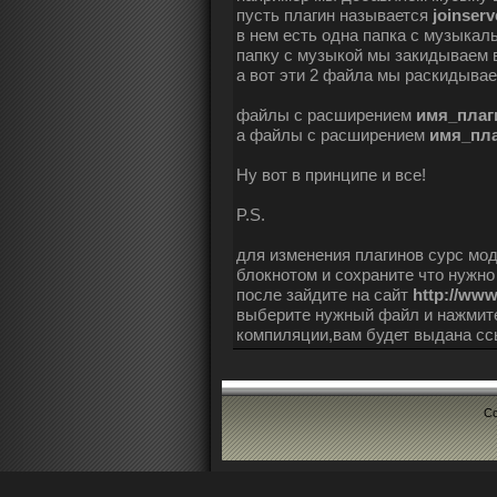
пусть плагин называется
joinserv
в нем есть одна папка с музыкал
папку с музыкой мы закидываем
а вот эти 2 файла мы раскидыва
файлы с расширением
имя_плаг
а файлы с расширением
имя_пла
Ну вот в принципе и все!
P.S.
для изменения плагинов сурс мо
блокнотом и сохраните что нужно
после зайдите на сайт
http://www
выберите нужный файл и нажми
компиляции,вам будет выдана сс
Co