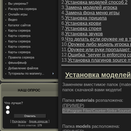
2.
Установка моделей способ 2
Вы уверены?
3.
Замена моделей игрока
Раскрутка сервера
4.
Замена фона меню игры
Онлайн игры
5.
Установка прицела
Видео
6.
Установка крови
Каталог сайтов
7.
Установка спрея
Карты сервера
8.
Установка звуков
Карты сервера
9.
Что делать если оружее не в 
Карты сервера
10.
Оружее либо модель игрока 
Карты сервера
11.
Оружее или руки пропадают
Карты сервера
12.
Ошибка "server is enforcing cons
Правила сервера
13.
Установка плагинов source 
фвыыфвыф
Добавление файлов
Установка моделей
Туториалы по мапингу...
Заменяем вместимое папок (materi
папок скачаной вами модели!
НАШ ОПРОС
Папка
materials
розпаложена:
Что лучше?
(
ПРИМЕР
)
D:\Program Files\Counter-Strike:Sourse\
[
·
]
Результаты
Архив опросов
Папка
models
расположена:
Всего ответов:
179