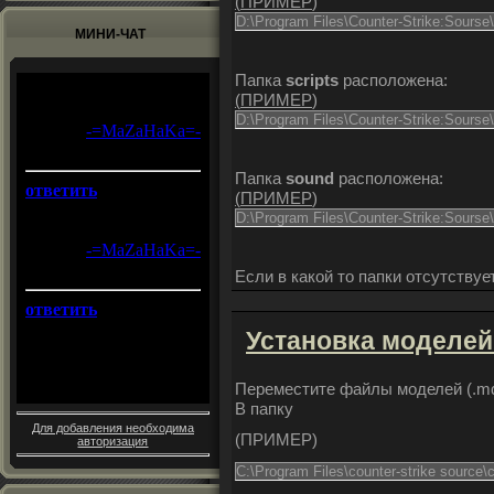
(
ПРИМЕР
)
D:\Program Files\Counter-Strike:Sourse
МИНИ-ЧАТ
Папка
scripts
расположена:
(
ПРИМЕР
)
D:\Program Files\Counter-Strike:Sourse\
Папка
sound
расположена:
(
ПРИМЕР
)
D:\Program Files\Counter-Strike:Sourse\
Если в какой то папки отсутствуе
Установка моделей
Переместите файлы моделей (.mdl ; .
В папку
Для добавления необходима
(
ПРИМЕР
)
авторизация
C:\Program Files\counter-strike source