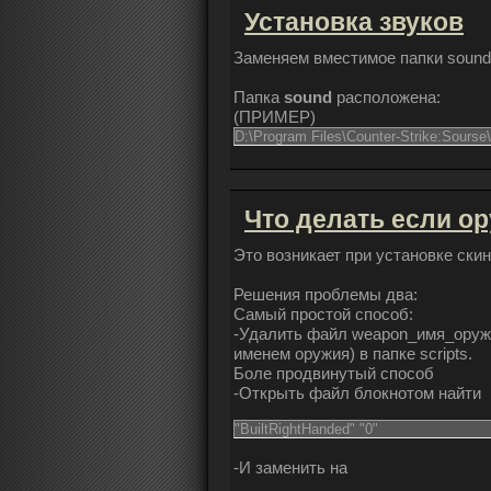
Установка звуков
Заменяем вместимое папки sound,
Папка
sound
расположена:
(
ПРИМЕР
)
D:\Program Files\Counter-Strike:Sourse\
Что делать если ор
Это возникает при установке скин
Решения проблемы два:
Самый простой способ:
-Удалить файл weapon_имя_оружи
именем оружия) в папке scripts.
Боле продвинутый способ
-Открыть файл блокнотом найти
"BuiltRightHanded" "0"
-И заменить на