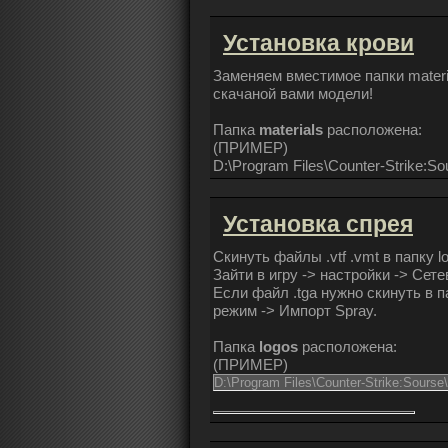
Установка крови
Заменяем вместимое папки material
скачаной вами модели!
Папка
materials
расположена:
(
ПРИМЕР
)
D:\Program Files\Counter-Strike:Sou
Установка спрея
Скинуть файлы .vtf .vmt в папку l
Зайти в игру -> настройки -> Сет
Если файл .tga нужно скинуть в па
режим -> Импорт Spray.
Папка
logos
расположена:
(
ПРИМЕР
)
D:\Program Files\Counter-Strike:Sourse\