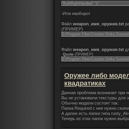
"BuiltRightHanded" "1"
-Или наоборот
Файл
weapon_имя_оружия.txt
ра
(
ПРИМЕР
)
D:\Program Files\Counter-Strike:Sourse\
Файл
weapon_имя_оружия.txt
дл
Quote
(
ПРИМЕР
)
D:\Program Files\Counter-Strike:Sourse\
Оружее либо модел
квадратиках
Данная проблема возникает при н
Вы не установили текстуры для э
Обычно модели состоят так:
Папка Required с нее нужно скоп
А далее есть папки типа rusty_Ak
Теперь из этих папок нужно выбр