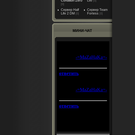
Condition Zero
Life
[0]
[0]
Сервер Half
Сервер Team
Life 2 DM
Fortess
[0]
[0]
МИНИ-ЧАТ