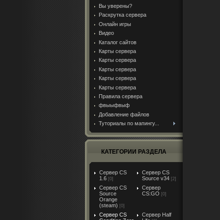
Вы уверены?
Раскрутка сервера
Онлайн игры
Видео
Каталог сайтов
Карты сервера
Карты сервера
Карты сервера
Карты сервера
Карты сервера
Правила сервера
фвыыфвыф
Добавление файлов
Туториалы по мапингу...
КАТЕГОРИИ РАЗДЕЛА
Сервер CS
Сервер CS
1.6
Source v34
[0]
[2]
Сервер CS
Сервер
Source
CS:GO
[0]
Orange
(steam)
[0]
Сервер CS
Сервер Half