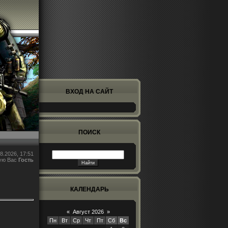
ВХОД НА САЙТ
ПОИСК
8.2026, 17:51
ую Вас
Гость
КАЛЕНДАРЬ
«
Август 2026
»
Пн
Вт
Ср
Чт
Пт
Сб
Вс