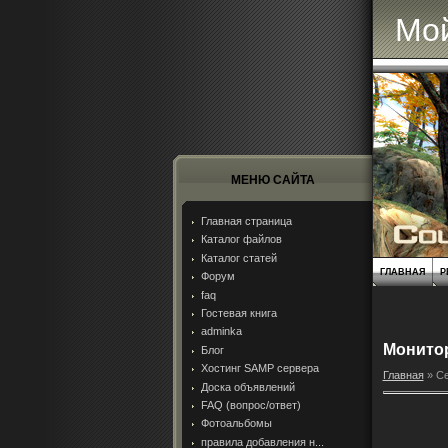
Мой
МЕНЮ САЙТА
Главная страница
Каталог файлов
Каталог статей
ГЛАВНАЯ
Р
Форум
faq
Гостевая книга
adminka
Монито
Блог
Хостинг SAMP сервера
Главная
»
Се
Доска объявлений
FAQ (вопрос/ответ)
Фотоальбомы
правила добавления н...