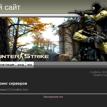
 сайт
ЕГИСТРАЦИЯ
ВХОД
RSS
Суббота, 08.0
Приветств
ринг серверов
рвер CS Condition Zero
Материалов нет