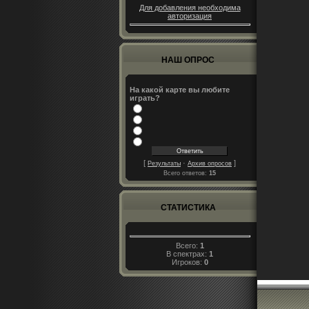
Для добавления необходима
авторизация
НАШ ОПРОС
На какой карте вы любите
играть?
[
·
]
Результаты
Архив опросов
Всего ответов:
15
СТАТИСТИКА
Всего:
1
В спектрах:
1
Игроков:
0