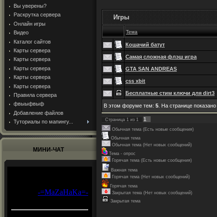
Вы уверены?
Раскрутка сервера
Игры
Онлайн игры
Тема
Видео
Каталог сайтов
Кошачий батут
Карты сервера
Самая сложная флэш игра
Карты сервера
Карты сервера
GTA SAN ANDREAS
Карты сервера
css xbit
Карты сервера
Бесплатные стим ключи для dirt3
Правила сервера
фвыыфвыф
В этом форуме тем:
5
. На странице показано
Добавление файлов
1
Страница
1
из
1
Туториалы по мапингу...
Обычная тема (Есть новые сообщения)
Обычная тема
Обычная тема (Нет новых сообщений)
МИНИ-ЧАТ
Тема - опрос
Горячая тема (Есть новые сообщения)
Важная тема
Горячая тема (Нет новых сообщений)
Горячая тема
Закрытая тема (Нет новых сообщений)
Закрытая тема