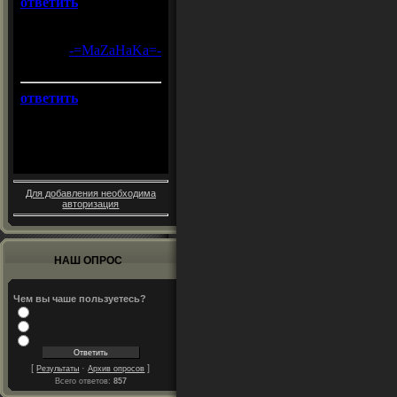
Для добавления необходима
авторизация
НАШ ОПРОС
Чем вы чаше пользуетесь?
[
·
]
Результаты
Архив опросов
Всего ответов:
857