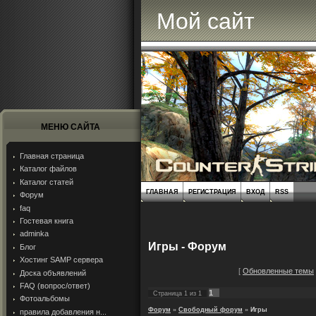
Мой сайт
МЕНЮ САЙТА
Главная страница
Каталог файлов
Каталог статей
ГЛАВНАЯ
РЕГИСТРАЦИЯ
ВХОД
RSS
Форум
faq
Гостевая книга
adminka
Игры - Форум
Блог
Хостинг SAMP сервера
[
Обновленные темы
Доска объявлений
FAQ (вопрос/ответ)
1
Страница
1
из
1
Фотоальбомы
Форум
»
Свободный форум
»
Игры
правила добавления н...