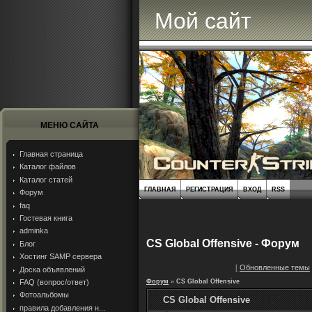
Мой сайт
МЕНЮ САЙТА
Главная страница
Каталог файлов
Каталог статей
ГЛАВНАЯ
РЕГИСТРАЦИЯ
ВХОД
RSS
Форум
faq
Гостевая книга
adminka
CS Global Offensive - Форум
Блог
Хостинг SAMP сервера
[
Обновленные темы
Доска объявлений
FAQ (вопрос/ответ)
Форум
»
CS Global Offensive
Фотоальбомы
CS Global Offensive
правила добавления н...