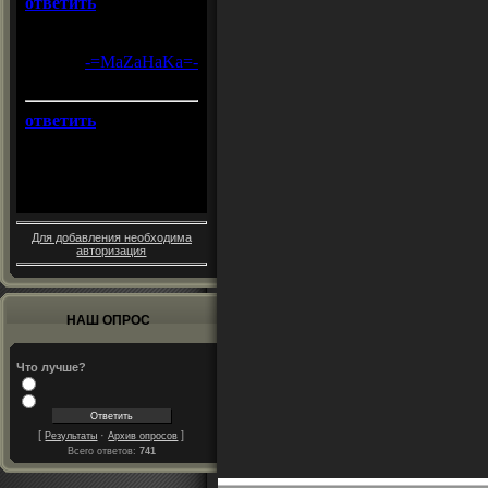
Для добавления необходима
авторизация
НАШ ОПРОС
Что лучше?
[
·
]
Результаты
Архив опросов
Всего ответов:
741