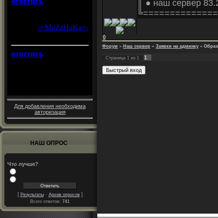
║ ● наш сервер 83.
╚==============
0
Форум
»
Наш сервер
»
Заявки на админку
»
Образ
1
Страница
1
из
1
Для добавления необходима
авторизация
НАШ ОПРОС
Что лучше?
[
·
]
Результаты
Архив опросов
Всего ответов:
741