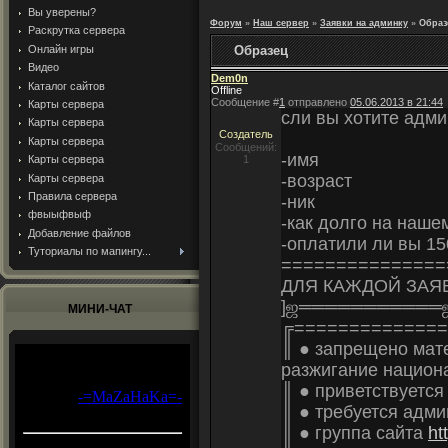
Вы уверены?
Форум
»
Наш сервер
»
Заявки на админку
»
Образ
Раскрутка сервера
Онлайн игры
Образец
Видео
Dem0n
Каталог сайтов
Offline
Сообщение #
1
отправлено
05.06.2013 в 21:44
Карты сервера
сли вы хотите адм
Карты сервера
Создатель
Карты сервера
Сообщений:
-имя
Карты сервера
1
-возраст
Карты сервера
Правила сервера
-ник
фвыыфвыф
-как долго на наше
Добавление файлов
-оплатили ли вы 15
Туториалы по мапингу...
===============
ДЛЯ КАЖДОЙ ЗАЯ
]ஜ═══════════ஜ۩
МИНИ-ЧАТ
╔==============
║ ● запрещено мате
разжигание национ
║ ● приветствуется
║ ● требуется адми
║ ● группа сайта
ht