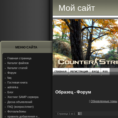
Мой сайт
МЕНЮ САЙТА
Главная страница
Каталог файлов
Каталог статей
ГЛАВНАЯ
РЕГИСТРАЦИЯ
ВХОД
RSS
Форум
faq
Гостевая книга
adminka
Образец - Форум
Блог
Хостинг SAMP сервера
[
Обновленные темы
Доска объявлений
FAQ (вопрос/ответ)
Фотоальбомы
1
Страница
1
из
1
правила добавления н...