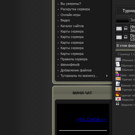
Вы уверены?
Раскрутка сервера
Турни
Онлайн игры
Те
Видео
Каталог сайтов
[Ф
Зи
Карты сервера
Пр
Карты сервера
CS
Карты сервера
В этом фор
Карты сервера
Карты сервера
Страница
1
и
Правила сервера
Обычная т
фвыыфвыф
Обычная т
Добавление файлов
Обычная т
Туториалы по мапингу...
Тема - опро
Горячая т
Важная те
Горячая т
МИНИ-ЧАТ
Горячая те
Закрытая 
Закрытая 