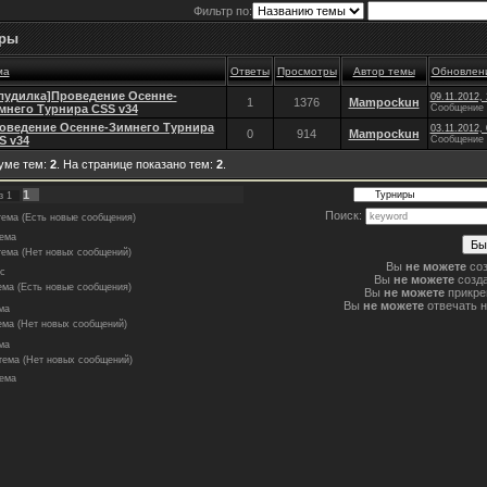
Фильтр по:
ры
ма
Ответы
Просмотры
Автор темы
Обновлен
лудилка]Проведение Осенне-
09.11.2012, 
1
1376
Mampockuн
мнего Турнира CSS v34
Сообщение 
оведение Осенне-Зимнего Турнира
03.11.2012, 
0
914
Mampockuн
S v34
Сообщение 
уме тем:
2
. На странице показано тем:
2
.
1
з
1
Поиск:
ема (Есть новые сообщения)
ема
ема (Нет новых сообщений)
Вы
не можете
соз
с
Вы
не можете
созда
ема (Есть новые сообщения)
Вы
не можете
прикре
Вы
не можете
отвечать 
ма
ема (Нет новых сообщений)
ма
тема (Нет новых сообщений)
тема