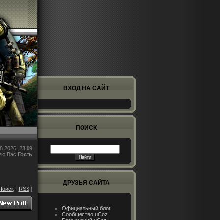
ВХОД НА САЙТ
ПОИСК
8.2026, 23:09
ую Вас
Гость
ДРУЗЬЯ САЙТА
Поиск
·
RSS
]
Официальный блог
Сообщество uCoz
База знаний uCoz