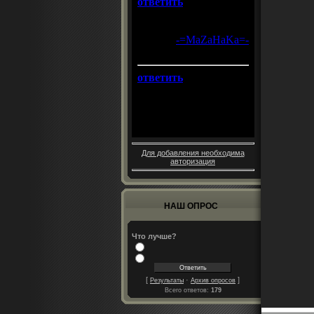
Для добавления необходима
авторизация
НАШ ОПРОС
Что лучше?
[
·
]
Результаты
Архив опросов
Всего ответов:
179