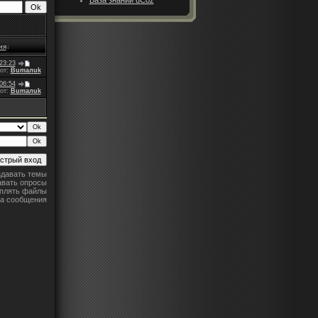
ия
↓
23:23
от:
Bumaлuk
06:54
от:
Bumaлuk
давать темы
вать опросы
плять файлы
на сообщения