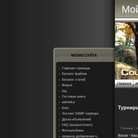
Мой
МЕНЮ САЙТА
Главная страница
Каталог файлов
Каталог статей
ГЛАВНАЯ
Р
Форум
faq
Гостевая книга
adminka
Турниры
Блог
Хостинг SAMP сервера
Доска объявлений
FAQ (вопрос/ответ)
Страница
1
и
Фотоальбомы
Форум
»
Наш 
правила добавления н...