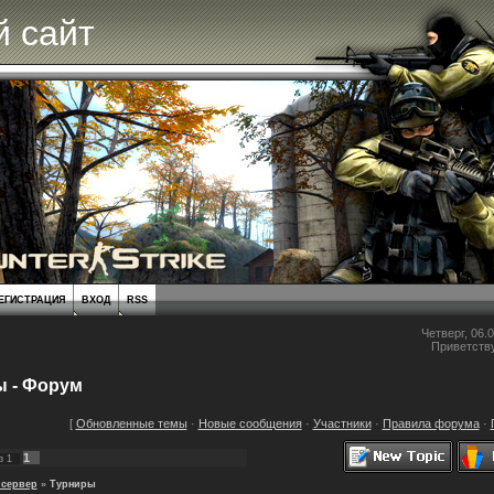
 сайт
ЕГИСТРАЦИЯ
ВХОД
RSS
Четверг, 06.0
Приветств
 - Форум
[
Обновленные темы
·
Новые сообщения
·
Участники
·
Правила форума
·
1
з
1
сервер
»
Турниры