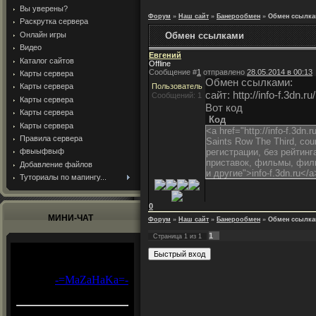
Вы уверены?
Форум
»
Наш сайт
»
Банерообмен
»
Обмен ссылк
Раскрутка сервера
Онлайн игры
Обмен ссылками
Видео
Евгений
Каталог сайтов
Offline
Сообщение #
1
отправлено
28.05.2014 в 00:13
Карты сервера
Обмен ссылками:
Карты сервера
Пользователь
сайт: http://info-f.3dn.ru/
Сообщений: 1
Карты сервера
Вот код
Карты сервера
Код
Карты сервера
<a href="http://info-f.3dn.
Правила сервера
Saints Row The Third, coun
фвыыфвыф
регистрации, без рейтинг
приставок, фильмы, филь
Добавление файлов
и другие">info-f.3dn.ru</a
Туториалы по мапингу...
0
МИНИ-ЧАТ
Форум
»
Наш сайт
»
Банерообмен
»
Обмен ссылк
1
Страница
1
из
1