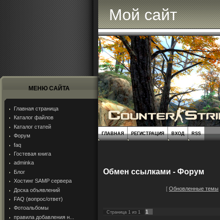
Мой сайт
МЕНЮ САЙТА
Главная страница
Каталог файлов
Каталог статей
ГЛАВНАЯ
РЕГИСТРАЦИЯ
ВХОД
RSS
Форум
faq
Гостевая книга
adminka
Обмен ссылками - Форум
Блог
Хостинг SAMP сервера
[
Обновленные темы
Доска объявлений
FAQ (вопрос/ответ)
Фотоальбомы
1
Страница
1
из
1
правила добавления н...