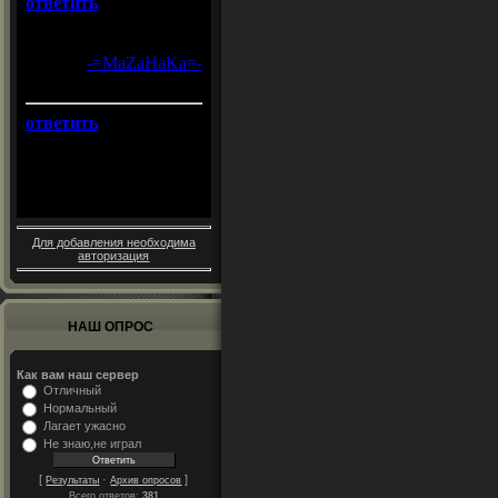
Для добавления необходима
авторизация
НАШ ОПРОС
Как вам наш сервер
Отличный
Нормальный
Лагает ужасно
Не знаю,не играл
[
·
]
Результаты
Архив опросов
Всего ответов:
381