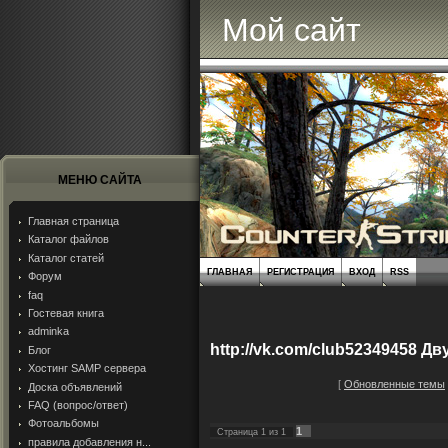
Мой сайт
МЕНЮ САЙТА
Главная страница
Каталог файлов
Каталог статей
ГЛАВНАЯ
РЕГИСТРАЦИЯ
ВХОД
RSS
Форум
faq
Гостевая книга
adminka
http://vk.com/club52349458 
Блог
Хостинг SAMP сервера
[
Обновленные темы
Доска объявлений
FAQ (вопрос/ответ)
Фотоальбомы
1
Страница
1
из
1
правила добавления н...