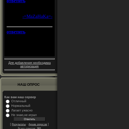
Для добавления необходима
авторизация
НАШ ОПРОС
Как вам наш сервер
Отличный
Нормальный
Лагает ужасно
Не знаю,не играл
[
·
]
Результаты
Архив опросов
Всего ответов:
381