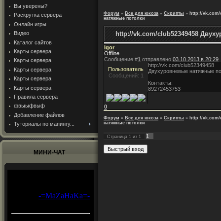
Вы уверены?
Форум
»
Все для юкоза
»
Скрипты
»
http://vk.co
Раскрутка сервера
натяжные потолки
Онлайн игры
Видео
http://vk.com/club52349458 Дву
Каталог сайтов
Igor
Карты сервера
Offline
Сообщение #
1
отправлено
03.10.2013 в 20:29
Карты сервера
http://vk.com/club52349458
Пользователь
Карты сервера
Двухуровневые натяжные по
Сообщений: 1
Карты сервера
Контакты:
Карты сервера
89272453753
Правила сервера
фвыыфвыф
0
Добавление файлов
Форум
»
Все для юкоза
»
Скрипты
»
http://vk.co
натяжные потолки
Туториалы по мапингу...
1
Страница
1
из
1
МИНИ-ЧАТ