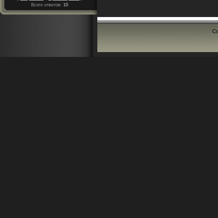
Всего ответов:
15
Co