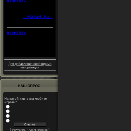
Для добавления необходима
авторизация
НАШ ОПРОС
На какой карте вы любите
играть?
[
·
]
Результаты
Архив опросов