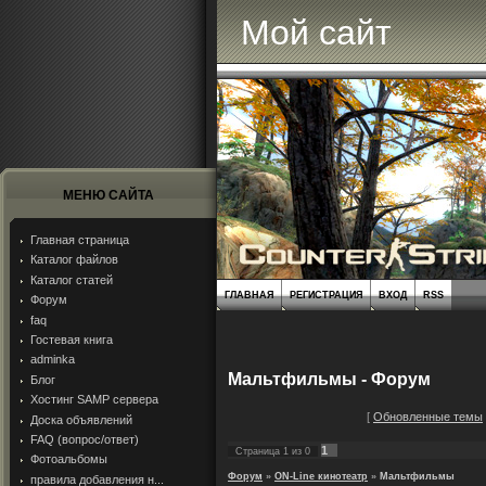
Мой сайт
МЕНЮ САЙТА
Главная страница
Каталог файлов
Каталог статей
ГЛАВНАЯ
РЕГИСТРАЦИЯ
ВХОД
RSS
Форум
faq
Гостевая книга
adminka
Мальтфильмы - Форум
Блог
Хостинг SAMP сервера
[
Обновленные темы
Доска объявлений
FAQ (вопрос/ответ)
1
Страница
1
из
0
Фотоальбомы
Форум
»
ON-Line кинотеатр
»
Мальтфильмы
правила добавления н...