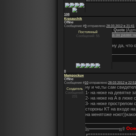
╚===================
108
Krasauchik
Offline
Сообщение #
9
отправлено
28.03.2012 в 21:41
Quote
(
Aдm
Постоянный
а он разве ч
Сообщений: 55
ну да, что 
0
Mampockuн
Offline
Сообщение #
10
отправлено
28.03.2012 в 22:5
ну и че,ты сам свидетел
Создатель
1- на нюке на девятке 
Сообщений:
231
2- на нюке на А в люке
3- на нюке прострелом 
стороны КТ на входе на
на менятоже ноют))как
Осн
]ஜ═══════════ஜ۩
╔===================