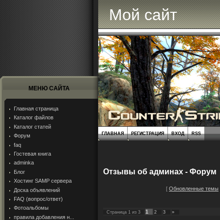
Мой сайт
МЕНЮ САЙТА
Главная страница
Каталог файлов
Каталог статей
ГЛАВНАЯ
РЕГИСТРАЦИЯ
ВХОД
RSS
Форум
faq
Гостевая книга
adminka
Отзывы об админах - Форум
Блог
Хостинг SAMP сервера
[
Обновленные темы
Доска объявлений
FAQ (вопрос/ответ)
Фотоальбомы
1
Страница
1
из
3
2
3
»
правила добавления н...