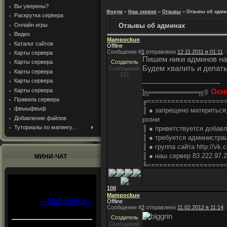
Вы уверены?
Форум
»
Наш сервер
»
Отзывы
»
Отзывы об адми
Раскрутка сервера
Онлайн игры
Отзывы об админах
Видео
Mampockuн
Каталог сайтов
Offline
Сообщение #
1
отправлено
12.11.2011 в 01:11
Карты сервера
Пишем ники админов на
Карты сервера
Создатель
Будем хвалить и делат
Сообщений:
Карты сервера
231
Карты сервера
Карты сервера
Осн
]ஜ═══════════ஜ۩
Правила сервера
╔===================
фвыыфвыф
║ ● запрещено материться,
Добавление файлов
розни
Туториалы по мапингу...
║ ● приветствуется добавл
║ ● требуется администрац
║ ● группа сайта http://vk.
║ ● наш сервер 83.222.97.
МИНИ-ЧАТ
╚===================
108
Mampockuн
Offline
Сообщение #
2
отправлено
11.02.2012 в 11:14
Создатель
Сообщений: