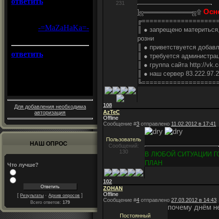
231
Осн
]ஜ═══════════ஜ۩
╔===================
║ ● запрещено материться,
розни
║ ● приветствуется добавл
║ ● требуется администрац
║ ● группа сайта http://vk.
║ ● наш сервер 83.222.97.
╚===================
108
Для добавления необходима
AzTeC
авторизация
Offline
Сообщение #
3
отправлено
11.02.2012 в 17:41
Пользователь
НАШ ОПРОС
Сообщений:
130
В ЛЮБОЙ СИТУАЦИИ Г
ПЛАН
Что лучше?
102
ZOHAN
Offline
[
·
]
Результаты
Архив опросов
Сообщение #
4
отправлено
27.03.2012 в 14:43
Всего ответов:
179
почему днём н
Постоянный