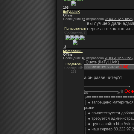
108
IIeTyLLIoK
Offline
Сообщение #
7
отправлено
28.03.2012 в 18:23
вы лучшеб дали админ
серве а то как только
Пользователь
Сообщений: 7
-2
Mampockuн
Offline
Сообщение #
8
отправлено
28.03.2012 в 21:25
Quote
(
IIeTyLLIoK
)
Создатель
появляются читаки
(kiki)
Сообщений:
231
а он разве читер?!
Осн
]ஜ═══════════ஜ۩
╔===================
║ ● запрещено материться,
розни
║ ● приветствуется добавл
║ ● требуется администрац
║ ● группа сайта http://vk.
║ ● наш сервер 83.222.97.