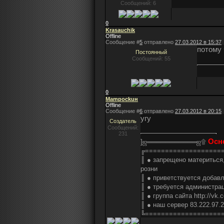
Сообщений: 6
0
Krasauchik
Offline
Сообщение #
5
отправлено
27.03.2012 в 15:37
потому 
Постоянный
Сообщений: 55
0
Mampockuн
Offline
Сообщение #
6
отправлено
27.03.2012 в 20:15
угу
Создатель
Сообщений:
231
Осн
]ஜ═══════════ஜ۩
╔===================
║ ● запрещено материться,
розни
║ ● приветствуется добавл
║ ● требуется администрац
║ ● группа сайта http://vk.
║ ● наш сервер 83.222.97.
╚===================