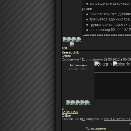
║ ● запрещено материться,
розни
║ ● приветствуется добавл
║ ● требуется администрац
║ ● группа сайта http://vk.
║ ● наш сервер 83.222.97.
╚===================
108
Krasauchik
Offline
Сообщение #
11
отправлено
29.03.2012 в 00:09
Постоянный
Сообщений: 55
0
IIeTyLLIoK
Offline
Сообщение #
12
отправлено
29.03.2012 в 01:0
Пользователь