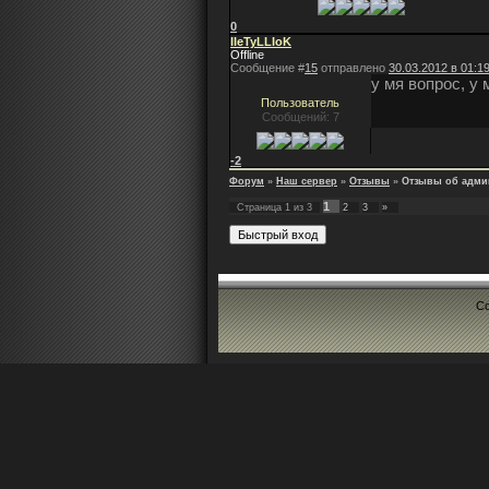
0
IIeTyLLIoK
Offline
Сообщение #
15
отправлено
30.03.2012 в 01:1
у мя вопрос, у
Пользователь
Сообщений: 7
-2
Форум
»
Наш сервер
»
Отзывы
»
Отзывы об адми
1
Страница
1
из
3
2
3
»
Co