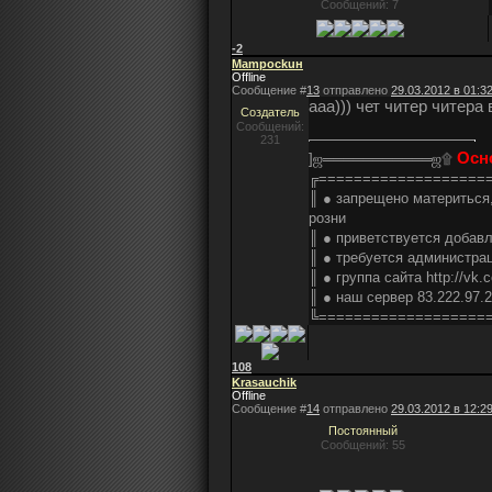
Сообщений: 7
-2
Mampockuн
Offline
Сообщение #
13
отправлено
29.03.2012 в 01:3
ааа))) чет читер читера
Создатель
Сообщений:
231
Осн
]ஜ═══════════ஜ۩
╔===================
║ ● запрещено материться,
розни
║ ● приветствуется добавл
║ ● требуется администрац
║ ● группа сайта http://vk.
║ ● наш сервер 83.222.97.
╚===================
108
Krasauchik
Offline
Сообщение #
14
отправлено
29.03.2012 в 12:2
Постоянный
Сообщений: 55