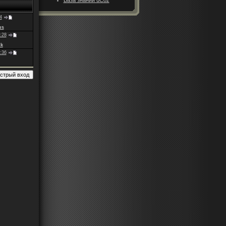
4
us
:28
k
:36