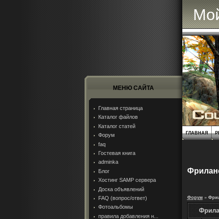
Мой
МЕНЮ САЙТА
Главная страница
Каталог файлов
Каталог статей
ГЛАВНАЯ
Р
Форум
faq
Гостевая книга
adminka
Фрилан
Блог
Хостинг SAMP сервера
Доска объявлений
FAQ (вопрос/ответ)
Форум
»
Фри
Фотоальбомы
Фрила
правила добавления н...