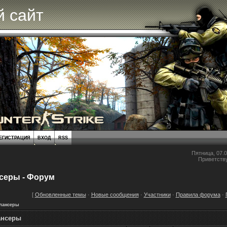
 сайт
ЕГИСТРАЦИЯ
ВХОД
RSS
Пятница, 07.0
Приветств
серы - Форум
[
Обновленные темы
·
Новые сообщения
·
Участники
·
Правила форума
·
лансеры
нсеры