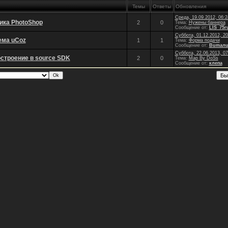
Темы
Ответы
Обновления
Среда, 19.09.2012, 06:2
ика PhotoShop
2
0
Тема:
Нужены баннера
Сообщение от:
LIS_75r
Суббота, 01.12.2012, 20
ема uCoz
1
1
Тема:
Форма подачи
Сообщение от:
Bumaлu
Суббота, 22.06.2013, 07
строение в source SDK
2
0
Тема:
Map By DoSs
Сообщение от:
клепа