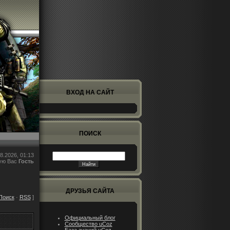
ВХОД НА САЙТ
ПОИСК
8.2026, 01:13
ую Вас
Гость
ДРУЗЬЯ САЙТА
Поиск
·
RSS
]
Официальный блог
Сообщество uCoz
База знаний uCoz