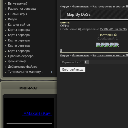
Вы уверены?
Форум
»
Фрилансеры
»
Картостроение в source 
Раскрутка сервера
Онлайн игры
Map By DoSs
Видео
клепа
Каталог сайтов
Offline
Сообщение #
1
отправлено
22.06.2013 в 07:36
Карты сервера
Карты сервера
Постоянный
Сообщений: 1
Карты сервера
Карты сервера
0
Карты сервера
Форум
»
Фрилансеры
»
Картостроение в source 
Правила сервера
фвыыфвыф
1
Страница
1
из
1
Добавление файлов
Туториалы по мапингу...
МИНИ-ЧАТ