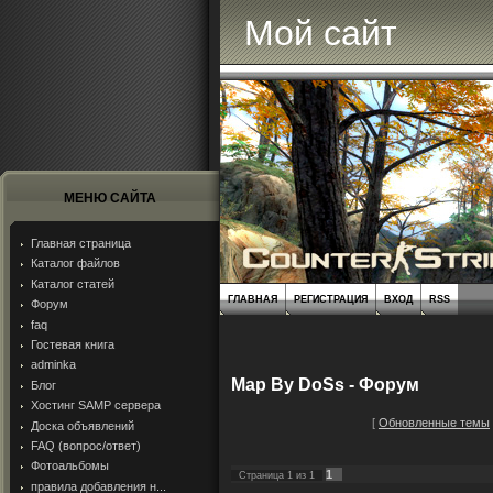
Мой сайт
МЕНЮ САЙТА
Главная страница
Каталог файлов
Каталог статей
ГЛАВНАЯ
РЕГИСТРАЦИЯ
ВХОД
RSS
Форум
faq
Гостевая книга
adminka
Map By DoSs - Форум
Блог
Хостинг SAMP сервера
[
Обновленные темы
Доска объявлений
FAQ (вопрос/ответ)
Фотоальбомы
1
Страница
1
из
1
правила добавления н...