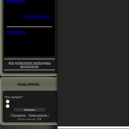
Для добавления необходима
авторизация
НАШ ОПРОС
Что лучше?
[
·
]
Результаты
Архив опросов
Всего ответов:
179