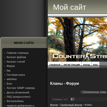
Мой сайт
МЕНЮ САЙТА
Главная страница
Каталог файлов
Каталог статей
ГЛАВНАЯ
РЕГИСТРАЦИЯ
ВХОД
RSS
Форум
faq
Гостевая книга
adminka
Кланы - Форум
Блог
Хостинг SAMP сервера
[
Обновленные темы
Доска объявлений
FAQ (вопрос/ответ)
1
Страница
1
из
1
Фотоальбомы
Форум
»
Свободный форум
»
Кланы
правила добавления н...