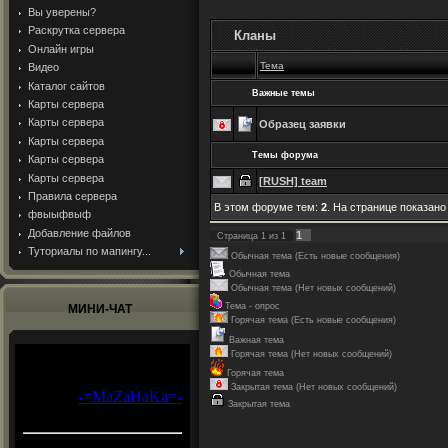
Вы уверены?
Раскрутка сервера
Кланы
Онлайн игры
Тема
Видео
Каталог сайтов
Важные темы
Карты сервера
Карты сервера
Образец заявки
Карты сервера
Темы форума
Карты сервера
Карты сервера
[RUSH] team
Правила сервера
В этом форуме тем:
2
. На странице показано
фвыыфвыф
Добавление файлов
1
Страница
1
из
1
Туториалы по мапингу...
Обычная тема (Есть новые сообщения)
Обычная тема
Обычная тема (Нет новых сообщений)
Тема - опрос
МИНИ-ЧАТ
Горячая тема (Есть новые сообщения)
Важная тема
Горячая тема (Нет новых сообщений)
Горячая тема
Закрытая тема (Нет новых сообщений)
Закрытая тема