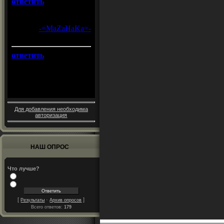
Для добавления необходима
авторизация
НАШ ОПРОС
Что лучше?
[
·
]
Результаты
Архив опросов
Всего ответов:
179