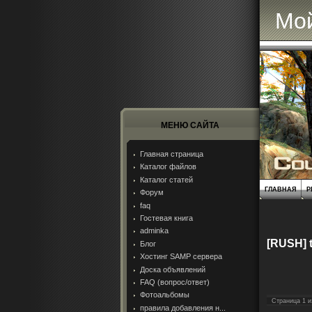
Мой
МЕНЮ САЙТА
Главная страница
Каталог файлов
Каталог статей
ГЛАВНАЯ
Р
Форум
faq
Гостевая книга
adminka
[RUSH] 
Блог
Хостинг SAMP сервера
Доска объявлений
FAQ (вопрос/ответ)
Фотоальбомы
Страница
1
и
правила добавления н...