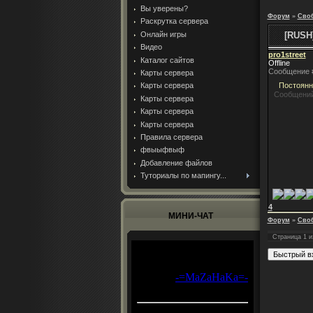
Вы уверены?
Форум
»
Сво
Раскрутка сервера
Онлайн игры
[RUSH
Видео
pro1street
Каталог сайтов
Offline
Сообщение 
Карты сервера
Карты сервера
Постоян
Сообщений
Карты сервера
Карты сервера
Карты сервера
Правила сервера
фвыыфвыф
Добавление файлов
Туториалы по мапингу...
4
МИНИ-ЧАТ
Форум
»
Сво
Страница
1
и