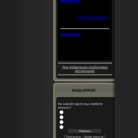
Для добавления необходима
авторизация
НАШ ОПРОС
На какой карте вы любите
играть?
[
·
]
Результаты
Архив опросов