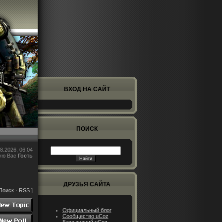
ВХОД НА САЙТ
ПОИСК
8.2026, 06:04
ую Вас
Гость
ДРУЗЬЯ САЙТА
Поиск
·
RSS
]
Официальный блог
Сообщество uCoz
База знаний uCoz