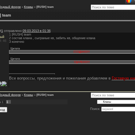
бодный форум
»
Кланы
»
[RUSH] team
] team
#
1
отправлено
09.03.2013 в 01:36
1 [RUSH] team
ный
2 состав клана , сыграные кв, забить кв, общение клана
: 46
3 конечно
Цитата
СОЗДАНО!!!
Цитата
УДАЛЕНО!!!
Все вопроссы, предложения и пожелания добавляем в
Гостевую кн
бодный форум
»
Кланы
»
[RUSH] team
1
з
1
Поиск: