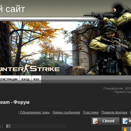
 сайт
ЕГИСТРАЦИЯ
ВХОД
RSS
Понедельник, 10.0
Приветств
team - Форум
[
Обновленные темы
·
Новые сообщения
·
Участники
·
Правила форума
·
1
з
1