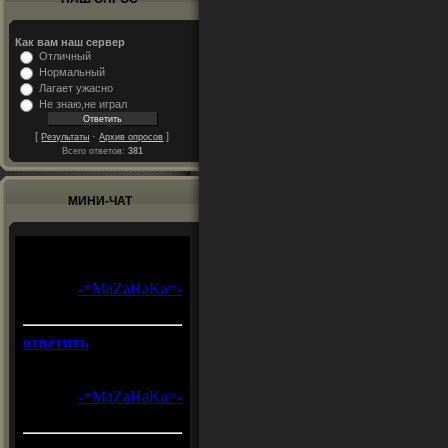
Как вам наш сервер
Отличный
Нормальный
Лагает ужасно
Не знаю,не играл
[
·
]
Результаты
Архив опросов
Всего ответов:
381
МИНИ-ЧАТ