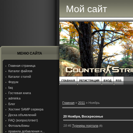
Мой сайт
МЕНЮ САЙТА
Главная страница
Каталог файлов
Каталог статей
ГЛАВНАЯ
РЕГИСТРАЦИЯ
ВХОД
RSS
Форум
faq
Гостевая книга
adminka
Главная
»
2011
»
Ноябрь
Блог
Хостинг SAMP сервера
Доска объявлений
20 Ноября, Воскресенье
FAQ (вопрос/ответ)
18:46
Турниры портала
Фотоальбомы
(6)
правила добавления н...