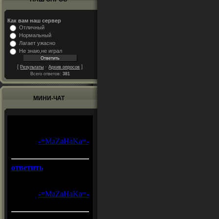
Как вам наш сервер
Отличный
Нормальный
Лагает ужасно
Не знаю,не играл
[
·
]
Результаты
Архив опросов
Всего ответов:
381
МИНИ-ЧАТ