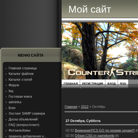
Мой сайт
МЕНЮ САЙТА
Главная страница
Каталог файлов
Каталог статей
ГЛАВНАЯ
РЕГИСТРАЦИЯ
ВХОД
RSS
Форум
faq
Гостевая книга
adminka
Главная
»
2012
»
Октябрь
Блог
Хостинг SAMP сервера
Доска объявлений
27 Октября, Суббота
FAQ (вопрос/ответ)
02:52
Внимание!!!CS GO по низким ценам!!!
Фотоальбомы
(0
02:30
Обзор CSS от gamebomb
(0)
правила добавления н...