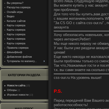
Всего лишь слудующую неделю,а 
Вы уверены?
Вы можете купить у нас аккаунт 
Раскрутка сервера
при проблемах
Онлайн игры
Для того что бы купить,вам дос
Видео
с вашим желанием,пополнить W
Каталог сайтов
"За CS GO с сайта css-our.ru" ,
Карты сервера
аккаунта
Карты сервера
Хочу обезопасить новеньких, ко
Карты сервера
через интернет,Ребят!
Карты сервера
Мы еще никого ниразу не обман
Карты сервера
У нас были уже раздачи аккаунт
Правила сервера
ценам!
фвыыфвыф
Еще никто никогда не жаловался
Добавление файлов
Были проблемы только со сменой
Туториалы по мапингу...
Так что,Уважаемые гости и посе
т.к. вы сами знаете на сколько с
КАТЕГОРИИ РАЗДЕЛА
css-our.ru На уровень выше!
Новости сайта
[15]
P.S.
Обзоры
[2]
Игровые новости
[13]
Перед передачей Вам Вашего акк
работоспособность!
НАШ ОПРОС