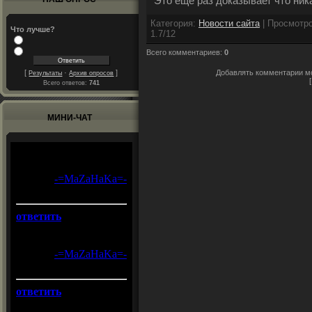
Это еще раз доказывает что ник
Категория
:
Новости сайта
|
Просмотр
Что лучше?
1.7
/
12
Всего комментариев
:
0
Добавлять комментарии мо
[
·
]
Результаты
Архив опросов
Всего ответов:
741
МИНИ-ЧАТ