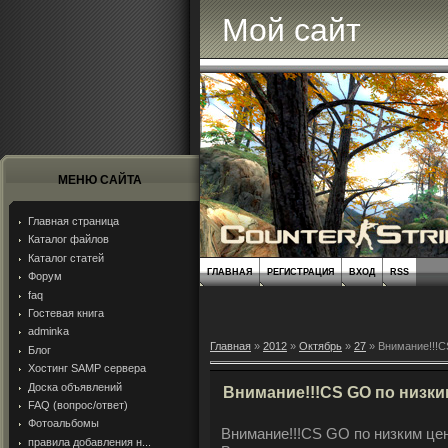
Мой сайт
МЕНЮ САЙТА
Главная страница
Каталог файлов
Каталог статей
ГЛАВНАЯ
РЕГИСТРАЦИЯ
ВХОД
RSS
Форум
faq
Гостевая книга
adminka
Главная
»
2012
»
Октябрь
»
27
» Внимание!!!C
Блог
Хостинг SAMP сервера
Доска объявлений
Внимание!!!CS GO по низки
FAQ (вопрос/ответ)
Фотоальбомы
Внимание!!!CS GO по низким цен
правила добавления н...