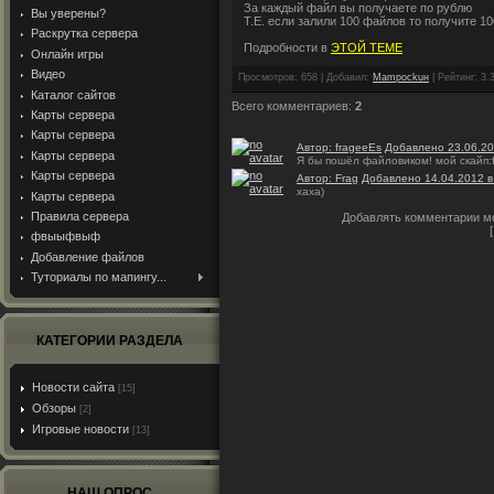
За каждый файл вы получаете по рублю
Вы уверены?
Т.Е. если залили 100 файлов то получите 1
Раскрутка сервера
Подробности в
ЭТОЙ ТЕМЕ
Онлайн игры
Видео
Просмотров
:
658
|
Добавил
:
Mampockuн
|
Рейтинг
:
3.
Каталог сайтов
Всего комментариев
:
2
Карты сервера
Карты сервера
Автор: frageeEs
Добавлено 23.06.20
Карты сервера
Я бы пошёл файловиком! мой скайп:
Карты сервера
Автор: Frag
Добавлено 14.04.2012 в
хаха)
Карты сервера
Правила сервера
Добавлять комментарии мо
фвыыфвыф
Добавление файлов
Туториалы по мапингу...
КАТЕГОРИИ РАЗДЕЛА
Новости сайта
[15]
Обзоры
[2]
Игровые новости
[13]
НАШ ОПРОС