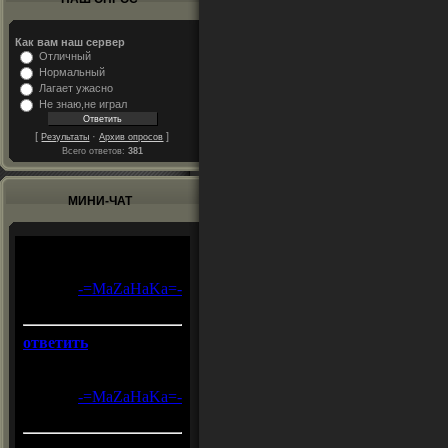
Как вам наш сервер
Отличный
Нормальный
Лагает ужасно
Не знаю,не играл
[
·
]
Результаты
Архив опросов
Всего ответов:
381
МИНИ-ЧАТ