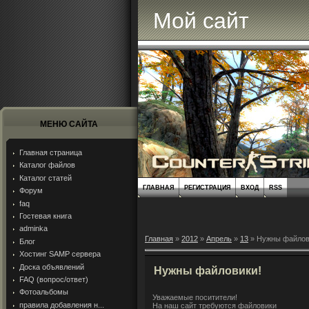
Мой сайт
МЕНЮ САЙТА
Главная страница
Каталог файлов
Каталог статей
ГЛАВНАЯ
РЕГИСТРАЦИЯ
ВХОД
RSS
Форум
faq
Гостевая книга
adminka
Главная
»
2012
»
Апрель
»
13
» Нужны файлов
Блог
Хостинг SAMP сервера
Доска объявлений
Нужны файловики!
FAQ (вопрос/ответ)
Фотоальбомы
Уважаемые поситители!
правила добавления н...
На наш сайт требуются файловики