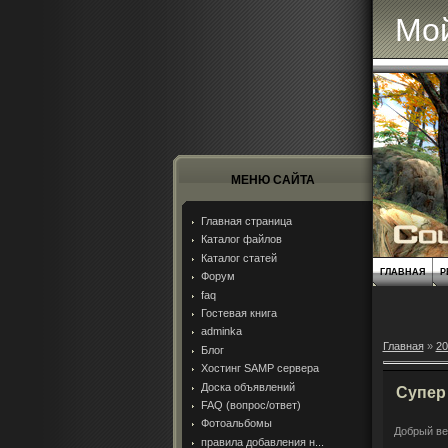
Мой
МЕНЮ САЙТА
Главная страница
Каталог файлов
Каталог статей
ГЛАВНАЯ
Р
Форум
faq
Гостевая книга
adminka
Главная
»
20
Блог
Хостинг SAMP сервера
Доска объявлений
Супер 
FAQ (вопрос/ответ)
Фотоальбомы
Добрый ве
правила добавления н...