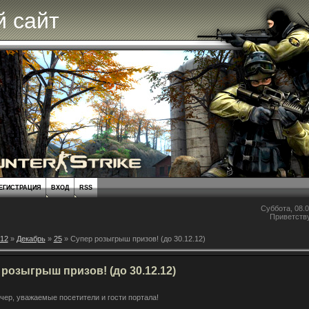
 сайт
ЕГИСТРАЦИЯ
ВХОД
RSS
Суббота, 08.0
Приветств
12
»
Декабрь
»
25
» Супер розыгрыш призов! (до 30.12.12)
розыгрыш призов! (до 30.12.12)
чер, уважаемые посетители и гости портала!