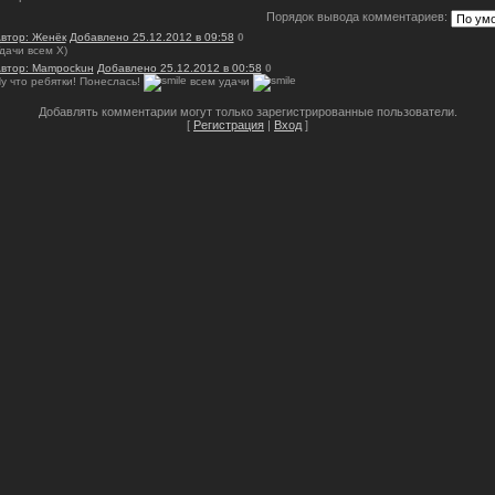
Порядок вывода комментариев:
втор: Женёк
Добавлено 25.12.2012 в 09:58
0
дачи всем Х)
втор: Mampockuн
Добавлено 25.12.2012 в 00:58
0
у что ребятки! Понеслась!
всем удачи
Добавлять комментарии могут только зарегистрированные пользователи.
[
Регистрация
|
Вход
]