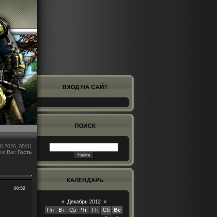
ВХОД НА САЙТ
ПОИСК
8.2026, 05:01
ую Вас
Гость
КАЛЕНДАРЬ
00:52
«
Декабрь 2012
»
Пн
Вт
Ср
Чт
Пт
Сб
Вс