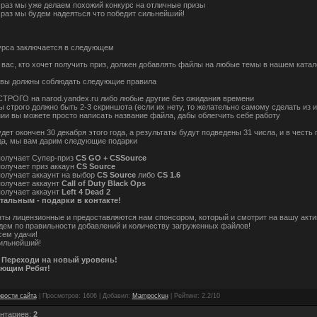
 раз мы уже делаем похожий конкурс на отличные призы
 раз мы будем надеяться что победит сильнейший!
урса заключается в следующем
 вас, кто хочет получить приз, должен добавлять файлы на любые темы в нашем катал
 вы должны соблюдать следующие правила
СТРОГО на narod.yandex.ru либо любые другие без ожидания времени
ы строго должно быть 2-3 скриншота (если их нету, то желательно самому сделать из и
нии вы можете просто написать название файла, дабы облегчить себе работу
дет окончен 30 декабря этого года, а результаты будут подведены 31 числа, и в честь
да, мы вам дарим следующие подарки
получает Супер-приз
CS GO + CSSource
получает приз аккаун
CS Source
получает аккаунт на выбор
CS Source
либо
CS 1.6
получает аккаунт
Call of Duty Black Ops
получает аккаунт
Left 4 Dead 2
тальным - подарки в контакте!
нты лицензионные и предоставляются нам спонсором, который и смотрит на вашу акти
дем по правильности добавлений и количеству загруженных файлов!
ем удачи!
ильнейший!
u Переходи на новый уровень!
ающим Ребят!
вости сайта
|
Просмотров
:
1606
|
Добавил
:
Mampockuн
|
Рейтинг
:
2.2
/
10
нтариев
:
2