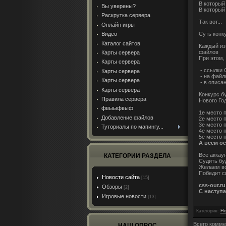
В который
Вы уверены?
В который
Раскрутка сервера
Так вот...
Онлайн игры
Суть конк
Видео
Каталог сайтов
Каждый из
файлов
Карты сервера
При этом,
Карты сервера
- ссылки 
Карты сервера
- на файл
Карты сервера
- в описа
Карты сервера
Конкурс бу
Правила сервера
Нового Го
фвыыфвыф
1е место 
Добавление файлов
2е место 
3е место 
Туториалы по мапингу...
4е место 
5е место 
А всем ос
Все аккау
КАТЕГОРИИ РАЗДЕЛА
Судить бу
Желаем вс
Победит с
Новости сайта
[15]
css-our.r
Обзоры
[2]
С наступ
Игровые новости
[13]
Категория
:
Но
Всего комме
НАШ ОПРОС