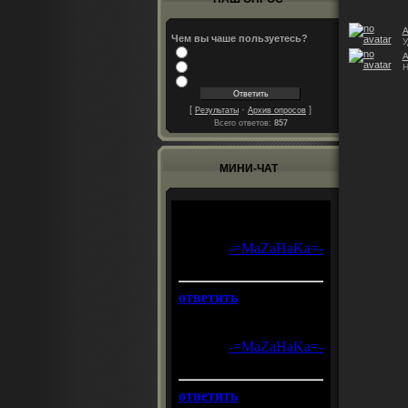
А
Чем вы чаше пользуетесь?
У
А
Н
[
·
]
Результаты
Архив опросов
Всего ответов:
857
МИНИ-ЧАТ