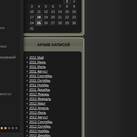
1
2
3
4
5
6
7
8
9
10
11
12
13
14
15
16
17
18
19
20
21
22
23
24
25
26
27
28
29
30
оге
31
АРХИВ ЗАПИСЕЙ
гры)
 предверий
2011 Май
2011 Июнь
2011 Июль
2011 Август
2011 Сентябрь
2011 Октябрь
2011 Ноябрь
2011 Декабрь
вность!
2012 Январь
2012 Февраль
2012 Март
2012 Апрель
2012 Июль
2012 Август
2012 Сентябрь
2012 Октябрь
2012 Ноябрь
2012 Декабрь