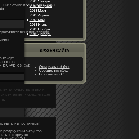
2013 Январь
ш ник в стиме и вам будет выслан
2013 Февраль
айт
2013 Март
2013 Апрель
2013 Май
2013 Июнь
2013 Ноябрь
азработчиков всем популярного
2013 Декабрь
фичей
ДРУЗЬЯ САЙТА
вых карт
ксы багов
и BF, APB, CS, CoD
Официальный блог
Сообщество uCoz
База знаний uCoz
спектах, существа из иного
ой менталитет и склад ума дает
аты.
осетители и постояльцы!
на раздачу стим аккаунтов!
нать на форму по
u/forum/43-532-1