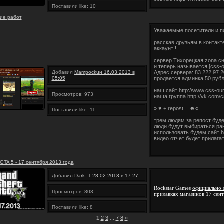
Поставили like: 10
ие работ
Уважаемые посетители и п
=======================
расскав друзьям в контакт
аккаунт!!
=======================
сервер Тихорецкая zona с
и теперь называется [css-our
Добавил
Mampockuн 16.03.2013 в
Адрес сервера: 83.222.97.
05:05
продается админка 50 руб
=======================
наш сайт http://www.css-our
Просмотров: 973
наша группа http://vk.com/
=======================
» ♥ + repost = ☻«
Поставили like: 11
=======================
трем людям за репост буд
люди будут выбираться р
использовать будем сайт h
видео отчет будет прилага
=======================
GTA 5 - 17 сентября 2013 года
Добавил
Dark_T 28.02.2013 в 17:27
Rockstar Games
официально 
Просмотров: 803
прилавках магазинов 17 сент
Поставили like: 8
1
2
3
...
7
8
»