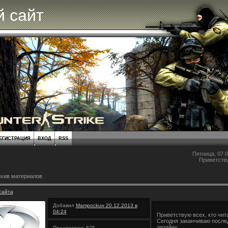
 сайт
ЕГИСТРАЦИЯ
ВХОД
RSS
Пятница, 07.0
Приветств
хив материалов
сайта
Добавил
Mampockuн 20.12.2013 в
04:24
Приветствую всех, кто чит
Сегодня заканчиваю после
дизайну
Просмотров: 675