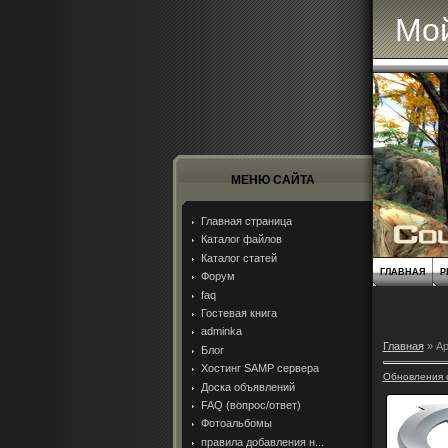
Мой
МЕНЮ САЙТА
Главная страница
Каталог файлов
Каталог статей
ГЛАВНАЯ
Р
Форум
faq
Гостевая книга
adminka
Главная
»
Ар
Блог
Хостинг SAMP сервера
Обновления 
Доска объявлений
FAQ (вопрос/ответ)
Фотоальбомы
правила добавления н...