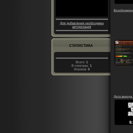
Возобновлен
Для добавления необходима
авторизация
СТАТИСТИКА
Всего:
1
В спектрах:
1
Игроков:
0
Дата выхода 