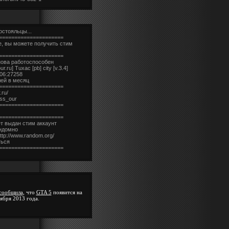
остояльцы...
=====================
е, вы можете получить стим
=====================
нова работоспособен
.ru] Tuxac [pb] city [v.3.4]
206:27258
лей в месяц
=====================
.ru/
css_our
=====================
=====================
ет выдан стим аккаунт
андомно
ttp://www.random.org/
ться
=====================
сообщила
, что
GTA 5
появится на
ября 2013 года.