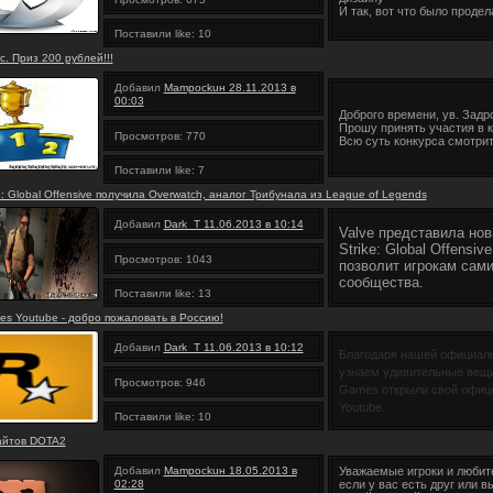
И так, вот что было продел
Поставили like: 10
с. Приз 200 рублей!!!
Добавил
Mampockuн 28.11.2013 в
00:03
Доброго времени, ув. Задро
Прошу принять участия в к
Просмотров: 770
Всю суть конкурса смотрите
Поставили like: 7
e: Global Offensive получила Overwatch, аналог Трибунала из League of Legends
Добавил
Dark_T 11.06.2013 в 10:14
Valve представила нов
Strike: Global Offensi
Просмотров: 1043
позволит игрокам сам
сообщества.
Поставили like: 13
es Youtube - добро пожаловать в Россию!
Добавил
Dark_T 11.06.2013 в 10:12
Благодаря нашей официаль
узнаем удивительные вещи.
Просмотров: 946
Games открыли свой офици
Youtube.
Поставили like: 10
айтов DOTA2
Добавил
Mampockuн 18.05.2013 в
Уважаемые игроки и любит
02:28
если у вас есть друг или 