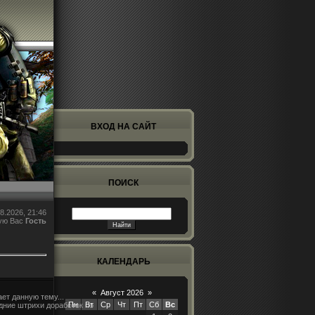
ВХОД НА САЙТ
ПОИСК
8.2026, 21:46
ую Вас
Гость
КАЛЕНДАРЬ
«
Август 2026
»
ает данную тему...
Пн
Вт
Ср
Чт
Пт
Сб
Вс
дние штрихи доработок по