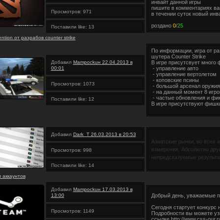
инвайт данной игры
пишите в комментариях ва
Просмотров: 971
в течении суток новый инв
роздано
0
/
25
Поставили like: 13
vention от разрабов counter strike
По информации, игра от р
шутера Counter Strike
Добавил
Mampockuн 22.04.2013 в
В игре присутсвует много 
00:01
- управление авто
- управление вертолетом
- коповские псины
Просмотров: 1073
- большой арсенал оружия
- на данный момент 8 игро
- частые обновления и фи
Поставили like: 12
В игре присутствуют фишк
Добавил
Dark_T 26.03.2013 в 20:53
Азиатские рынки, во всех а
измерения. Абсолютно друг
Просмотров: 998
непредсказуемые результ
Поставили like: 14
 аккаунтов
Добавил
Mampockuн 17.03.2013 в
13:00
Добрый день, уважаемые п
Сегодня стартует конкурс 
Просмотров: 1149
Подробности вы можете уз
ссылке http://www.css-our.r