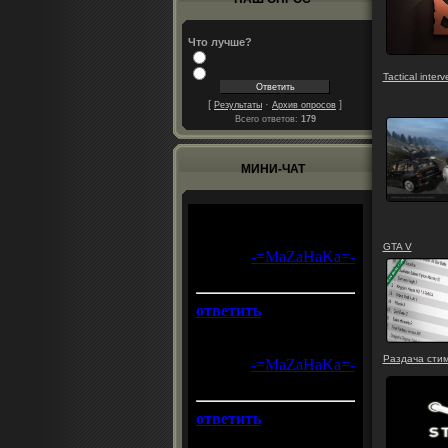
Что лучше?
Tactical inter
[
·
]
Результаты
Архив опросов
Всего ответов:
179
МИНИ-ЧАТ
GTA V
Раздача стим