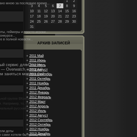
1
2
ано мною за последнее время...
3
4
5
6
7
8
9
10
11
12
13
14
15
16
17
18
19
20
21
22
23
24
25
26
27
28
29
30
31
ты, геймеры и просто игроки...
онкурсе...
 в полной новости...
АРХИВ ЗАПИСЕЙ
2011 Май
2011 Июнь
ый сервис для Counter-
2011 Июль
ve — Overwatch, который
2011 Август
им заняться модерацией
2011 Сентябрь
2011 Октябрь
2011 Ноябрь
2011 Декабрь
2012 Январь
2012 Февраль
ной группе ВКонтакте мы, порой,
2012 Март
 Например, то, что Rockstar
2012 Апрель
альный русский канал на
2012 Июль
2012 Август
2012 Сентябрь
2012 Октябрь
2012 Ноябрь
ели доты
2012 Декабрь
вы сами хотели бы приобрести