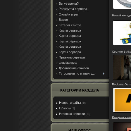
Вы уверены?
Раскрутка сервера
Онлайн игры
Новый конкур
Видео
Каталог сайтов
Карты сервера
Карты сервера
Карты сервера
Карты сервера
Counter-Strik
Карты сервера
Правила сервера
фвыыфвыф
Добавление файлов
Туториалы по мапингу...
Rockstar Gam
КАТЕГОРИИ РАЗДЕЛА
Новости сайта
[15]
Обзоры
[2]
Игровые новости
[13]
Раздача инв
НАШ ОПРОС