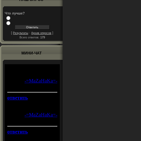
Что лучше?
[
·
]
Результаты
Архив опросов
Всего ответов:
179
МИНИ-ЧАТ