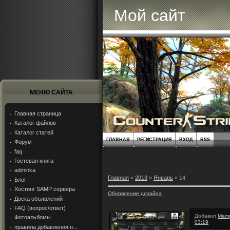
Мой сайт
МЕНЮ САЙТА
Главная страница
Каталог файлов
Каталог статей
ГЛАВНАЯ
РЕГИСТРАЦИЯ
ВХОД
RSS
Форум
faq
Гостевая книга
adminka
Главная
»
2013
»
Январь
»
14
Блог
Хостинг SAMP сервера
Обновление дизайна
Доска объявлений
FAQ (вопрос/ответ)
Добавил
Mamp
Фотоальбомы
03:19
правила добавления н...