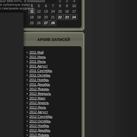
1
2
3
торые MMORPG. В ближайшее
е публичную порку с
4
5
6
7
8
9
10
и сжиганием модемов.
11
12
13
14
15
16
17
18
19
20
21
22
23
24
25
26
27
28
АРХИВ ЗАПИСЕЙ
2011 Май
2011 Июнь
2011 Июль
2011 Август
2011 Сентябрь
2011 Октябрь
2011 Ноябрь
2011 Декабрь
2012 Январь
2012 Февраль
2012 Март
2012 Апрель
2012 Июль
2012 Август
2012 Сентябрь
2012 Октябрь
2012 Ноябрь
2012 Декабрь
2013 Январь