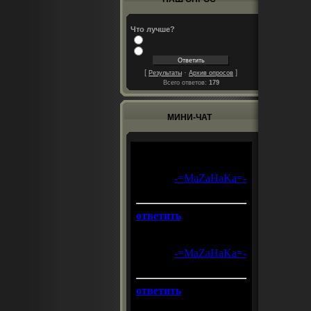
Что лучше?
[
·
]
Результаты
Архив опросов
Всего ответов:
179
МИНИ-ЧАТ