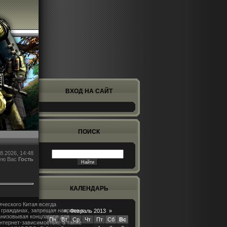
ВХОД НА САЙТ
ПОИСК
8.2026, 14:48
ую Вас
Гость
КАЛЕНДАРЬ
ческого Китая всегда
 гражданах, запрещая направо и
«
Февраль 2013
»
анизовывая концлагеря для
Пн
Вт
Ср
Чт
Пт
Сб
Вс
нтернет-зависимостью, а также