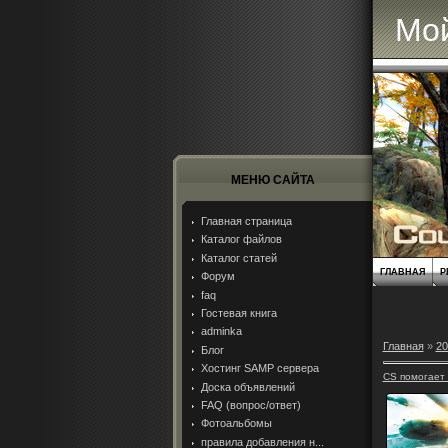
Мой
МЕНЮ САЙТА
Главная страница
Каталог файлов
Каталог статей
ГЛАВНАЯ
Р
Форум
faq
Гостевая книга
adminka
Главная
»
20
Блог
Хостинг SAMP сервера
CS помогает 
Доска объявлений
FAQ (вопрос/ответ)
Фотоальбомы
правила добавления н...