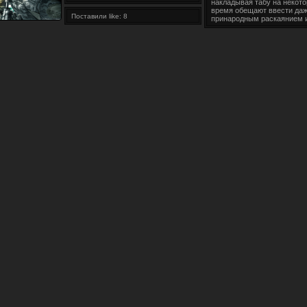
накладывая табу на неко
время обещают ввести даж
Поставили like: 8
принародным раскаянием 