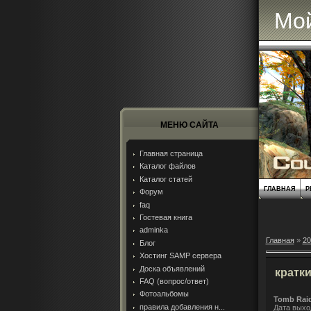
Мой
МЕНЮ САЙТА
Главная страница
Каталог файлов
Каталог статей
ГЛАВНАЯ
Р
Форум
faq
Гостевая книга
adminka
Главная
»
20
Блог
Хостинг SAMP сервера
Доска объявлений
кратки
FAQ (вопрос/ответ)
Фотоальбомы
Tomb Raid
правила добавления н...
Дата выхо