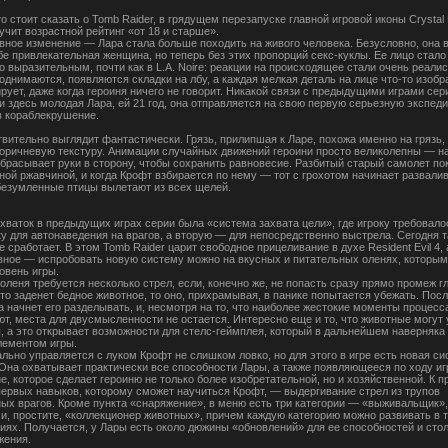
о стоит сказать о Tomb Raider, в грядущем перезапуске главной игровой иконы Crystal
учит возрастной рейтинг «от 18 и старше».
вное изменение — Лара стала больше походить на живого человека. Безусловно, она 
бе привлекательная женщина, но теперь без этих пропорций секс-куклы. Ее лицо стало
о выразительным, почти как в L.A. Noire: реакции на происходящее стали очень реал
однимаются, появляются складки на лбу, а каждая мелкая деталь на лице что-то изобр
рует, даже когда героиня ничего не говорит. Никакой связи с предыдущими играми сери
и здесь молодая Лара, ей 21 год, она отправляется на свою первую серьезную экспед
в кораблекрушение.
вительно выглядит фантастически. Грязь, прилипшая к Ларе, похожа именно на грязь, 
коричневую текстуру. Анимации случайных движений героини просто великолепны — н
ыбрасывает руки в сторону, чтобы сохранить равновесие. Разбитый старый самолет по
ной ржавчиной, и когда Крофт взбирается по нему — тот с грохотом начинает развали
обезумленные птицы вылетают из всех щелей.
хваток в предыдущих играх серии была «система захвата цели», где игроку требовало
ку для автонаведения на врагов, а вторую — для непосредственно выстрела. Сегодня т
е сработает. В этом Tomb Raider царит свободное прицеливание в духе Resident Evil 4, 
вное — испробовать новую систему можно на вкусных и питательных оленях, которым
овень игры.
оленя требуется несколько стрел, если, конечно же, не попасть сразу прямо промеж гл
сто заденет бедное животное, то оно, прихрамывая, в панике попытается убежать. Пос
а начнет его разделывать, и, несмотря на то, что наиболее жестокие моменты процесс
ют, места для двусмысленности не остается. Интересно еще и то, что животные могут
, а это открывает возможности для стелс-геймплея, который в дальнейшем наверняка 
ементом игры.
льно управляется с луком Крофт не слишком ловко, но для этого в игре есть новая си
 Она охватывает практически все способности Лары, а также появляющееся по ходу и
, которое сделает героиню не только более изобретательной, но и хозяйственной. К п
первых навыков, которому сможет научиться Крофт, — выдергивание стрел из трупов
ых врагов. Кроме пункта «снаряжение», в меню есть три категории — «выживальщик»,
 и, простите, «коллекционер животных», причем каждую категорию можно развивать в 
иях. Получается, у Лары есть около дюжины «обновлений» для ее способностей и сто
жения.