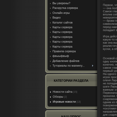
Вы уверены?
Первое, чт
Раскрутка сервера
— она пол
Самое гла
Онлайн игры
вполне се
невероятн
Видео
— брови п
Каталог сайтов
символизи
перед нам
Карты сервера
попадает 
Карты сервера
Игра дейст
Карты сервера
какую-то 
Карты сервера
как она в
реалистич
Карты сервера
куски, а 
Правила сервера
фвыыфвыф
Основой с
Добавление файлов
одну кноп
конечно, н
Туториалы по мапингу...
самое гла
первый ур
На одного 
игрок про
оленя Лар
КАТЕГОРИИ РАЗДЕЛА
не попада
шаги Лары
важным эл
Новости сайта
[15]
Первонача
прокачки.
Обзоры
[2]
снаряжение
Игровые новости
одним из 
[13]
поверженн
«охотник»
направлен
для снаря
НАШ ОПРОС