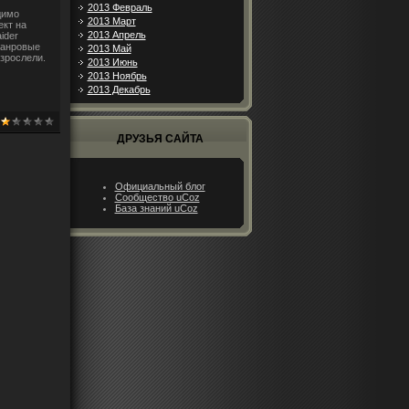
2013 Февраль
димо
2013 Март
ект на
2013 Апрель
ider
жанровые
2013 Май
взрослели.
2013 Июнь
2013 Ноябрь
2013 Декабрь
ДРУЗЬЯ САЙТА
Официальный блог
Сообщество uCoz
База знаний uCoz