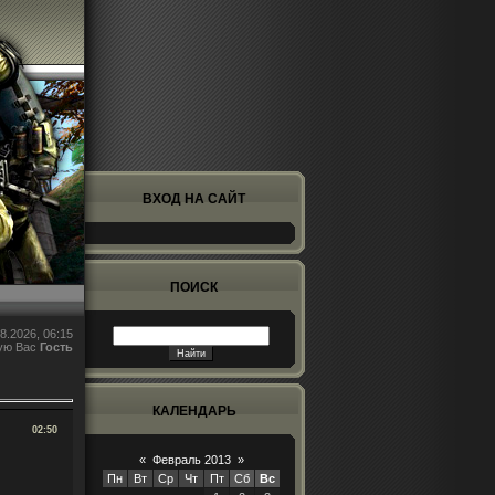
ВХОД НА САЙТ
ПОИСК
8.2026, 06:15
ую Вас
Гость
КАЛЕНДАРЬ
02:50
«
Февраль 2013
»
Пн
Вт
Ср
Чт
Пт
Сб
Вс