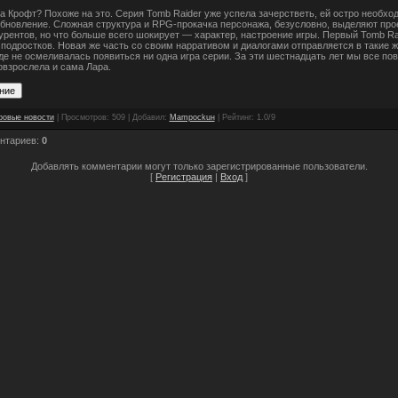
а Крофт? Похоже на это. Серия Tomb Raider уже успела зачерстветь, ей остро необхо
бновление. Сложная структура и RPG-прокачка персонажа, безусловно, выделяют про
урентов, но что больше всего шокирует — характер, настроение игры. Первый Tomb Ra
 подростков. Новая же часть со своим нарративом и диалогами отправляется в такие 
где не осмеливалась появиться ни одна игра серии. За эти шестнадцать лет мы все по
овзрослела и сама Лара.
ровые новости
|
Просмотров
:
509
|
Добавил
:
Mampockuн
|
Рейтинг
:
1.0
/
9
нтариев
:
0
Добавлять комментарии могут только зарегистрированные пользователи.
[
Регистрация
|
Вход
]