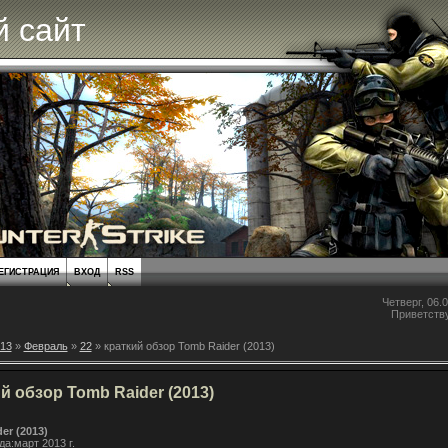
 сайт
ЕГИСТРАЦИЯ
ВХОД
RSS
Четверг, 06.0
Приветств
13
»
Февраль
»
22
» краткий обзор Tomb Raider (2013)
й обзор Tomb Raider (2013)
er (2013)
да:март 2013 г.