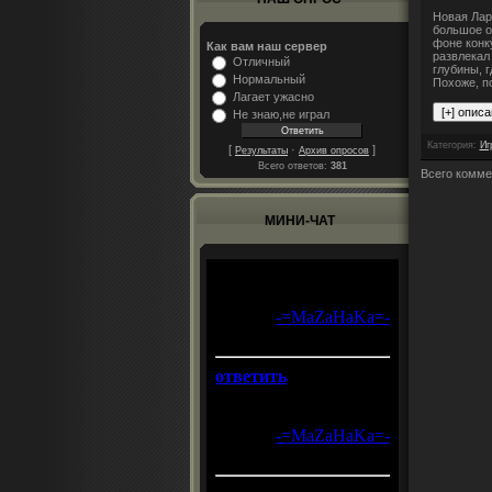
Новая Лар
большое о
фоне конк
Как вам наш сервер
развлекал
Отличный
глубины, 
Нормальный
Похоже, п
Лагает ужасно
Не знаю,не играл
Категория
:
Иг
[
·
]
Результаты
Архив опросов
Всего ответов:
381
Всего комме
МИНИ-ЧАТ