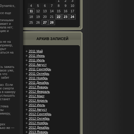
1
2
3
 Dynamics,
4
5
6
7
8
9
10
11
12
13
14
15
16
17
все еще
18
19
20
21
22
23
24
истичными
25
26
27
28
ажает и
ала нет;
ицию и
АРХИВ ЗАПИСЕЙ
а не на
апример,
крыт
2011 Май
ваться на
2011 Июнь
2011 Июль
2011 Август
сь зажать
2011 Сентябрь
акое уже,
2011 Октябрь
а что
 забит
2011 Ноябрь
2011 Декабрь
аз. Если
2012 Январь
ле смерти
2012 Февраль
а в камеру
 услышать
2012 Март
станет
2012 Апрель
2012 Июль
стема
2012 Август
гры
римеру,
2012 Сентябрь
2012 Октябрь
2012 Ноябрь
трех
2012 Декабрь
лько же —
2013 Январь